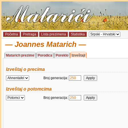
Početna
Pretraga
Lista prezimena
Statistika
Joannes Matarich
Matarich prezime
Porodica
Poreklo
Izveštaji
Izveštaj o precima
Broj generacija:
Izveštaj o potomcima
Broj generacija: