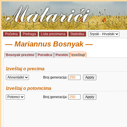
Početna
Pretraga
Lista prezimena
Statistika
Mariannus Bosnyak
Bosnyak prezime
Porodica
Poreklo
Izveštaji
Izveštaj o precima
Broj generacija:
Izveštaj o potomcima
Broj generacija: