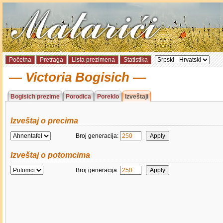
Početna
Pretraga
Lista prezimena
Statistika
Victoria Bogisich
Bogisich prezime
Porodica
Poreklo
Izveštaji
Izveštaj o precima
Broj generacija:
Izveštaj o potomcima
Broj generacija: