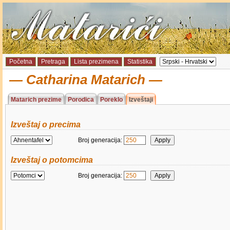
Početna
Pretraga
Lista prezimena
Statistika
Catharina Matarich
Matarich prezime
Porodica
Poreklo
Izveštaji
Izveštaj o precima
Broj generacija:
Izveštaj o potomcima
Broj generacija: