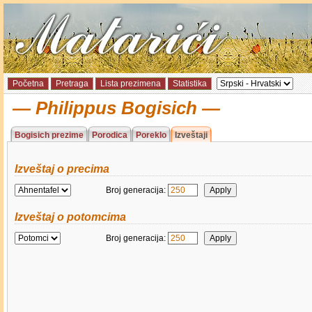
Početna
Pretraga
Lista prezimena
Statistika
Philippus Bogisich
Bogisich prezime
Porodica
Poreklo
Izveštaji
Izveštaj o precima
Broj generacija:
Izveštaj o potomcima
Broj generacija: