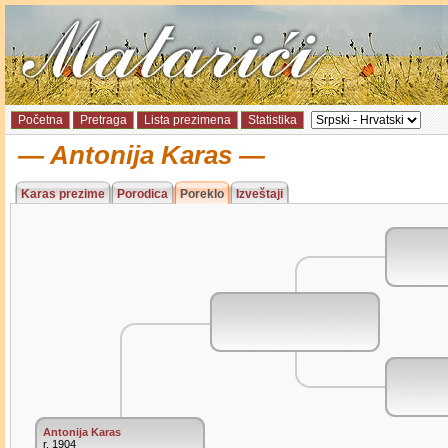
Početna
Pretraga
Lista prezimena
Statistika
Antonija Karas
Karas prezime
Porodica
Poreklo
Izveštaji
Antonija Karas
r. 1904