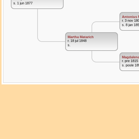
s. 1 jun 1877
Antonius 
r. 3 nov 18
s. 8 jan 18
Martha Matarich
r. 18 jul 1848
s.
Magdalena
r. pre 1815
s. posle 18