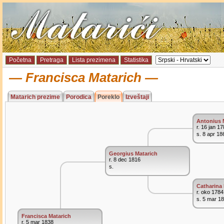
Početna
Pretraga
Lista prezimena
Statistika
Francisca Matarich
Matarich prezime
Porodica
Poreklo
Izveštaji
Antonius 
r. 16 jan 1
s. 8 apr 18
Georgius Matarich
r. 8 dec 1816
s.
Catharina
r. oko 1784
s. 5 mar 1
Francisca Matarich
r. 5 mar 1838