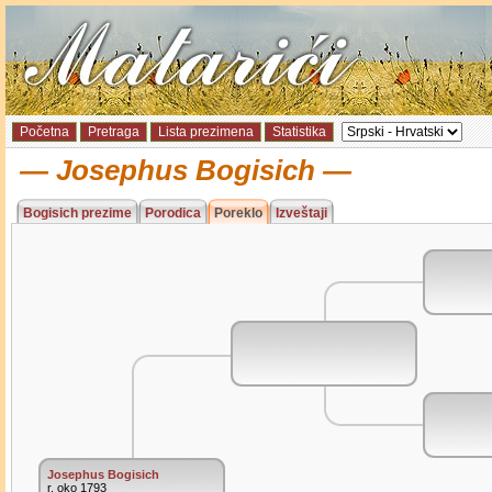
Početna
Pretraga
Lista prezimena
Statistika
Josephus Bogisich
Bogisich prezime
Porodica
Poreklo
Izveštaji
Josephus Bogisich
r. oko 1793