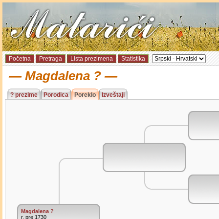
Početna
Pretraga
Lista prezimena
Statistika
Magdalena ?
? prezime
Porodica
Poreklo
Izveštaji
Magdalena ?
r. pre 1730