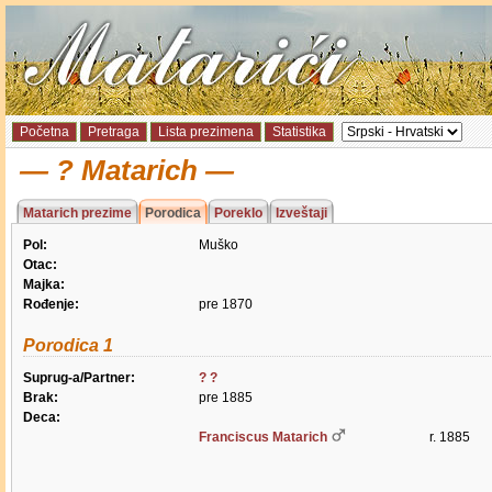
Početna
Pretraga
Lista prezimena
Statistika
? Matarich
Matarich prezime
Porodica
Poreklo
Izveštaji
Pol:
Muško
Otac:
Majka:
Rođenje:
pre 1870
Porodica 1
Suprug-a/Partner:
? ?
Brak:
pre 1885
Deca:
Franciscus Matarich
r. 1885