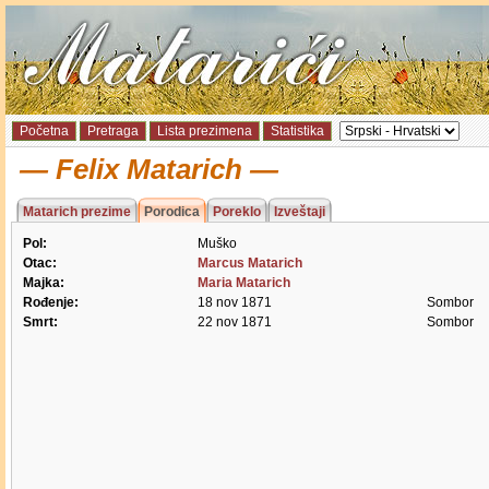
Početna
Pretraga
Lista prezimena
Statistika
Felix Matarich
Matarich prezime
Porodica
Poreklo
Izveštaji
Pol:
Muško
Otac:
Marcus Matarich
Majka:
Maria Matarich
Rođenje:
18 nov 1871
Sombor
Smrt:
22 nov 1871
Sombor