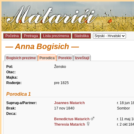
Početna
Pretraga
Lista prezimena
Statistika
Anna Bogisich
Bogisich prezime
Porodica
Poreklo
Izveštaji
Pol:
Žensko
Otac:
Majka:
Rođenje:
pre 1825
Porodica 1
Suprug-a/Partner:
Joannes Matarich
r. 18 jun 
Brak:
17 nov 1840
Sombor
Deca:
Benedictus Matarich
r. 11 maj 
Theresia Matarich
r. 2 okt 18