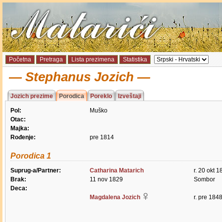
Početna
Pretraga
Lista prezimena
Statistika
Stephanus Jozich
Jozich prezime
Porodica
Poreklo
Izveštaji
Pol:
Muško
Otac:
Majka:
Rođenje:
pre 1814
Porodica 1
Suprug-a/Partner:
Catharina Matarich
r. 20 okt 1
Brak:
11 nov 1829
Sombor
Deca:
Magdalena Jozich
r. pre 184