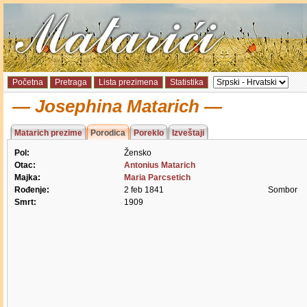
Početna
Pretraga
Lista prezimena
Statistika
Josephina Matarich
Matarich prezime
Porodica
Poreklo
Izveštaji
Pol:
Žensko
Otac:
Antonius Matarich
Majka:
Maria Parcsetich
Rođenje:
2 feb 1841
Sombor
Smrt:
1909